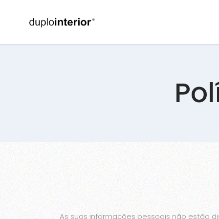
Pol
As suas informações pessoais não estão di