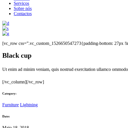
Serviços
Sobre nós
Contactos
[vc_row css=”.vc_custom_1526650547273{padding-bottom: 27px !i
Black cup
Ut enim ad minim veniam, quis nostrud exercitation ullamco ommodo co
[/vc_column][/vc_row]
Category:
Furniture
Lightning
Date:
Maio 18, 2018